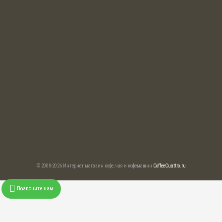
© 2008-2026 Интернет магазин кофе, чая и кофемашин
CoffeeCuattro.ru
Позвоните нам