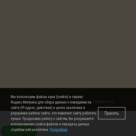
Мы используем файлы куки (cookie) и сервис
Яндекс.Метрика для сбора данных о поведении на
© 2008-2026 Интернет магазин кофе, чая и кофемашин
CoffeeCuattro.ru
сайте (IP-адрес, действия) в целях аналитики и
Принять
улучшения работы сайта: это помогает сайту работать
лучше. Продолжая работу с сайтом, Вы разрешаете
использование cookie-файлов и передачу данных
службам веб-аналитики.
Подробнее
Позвоните нам