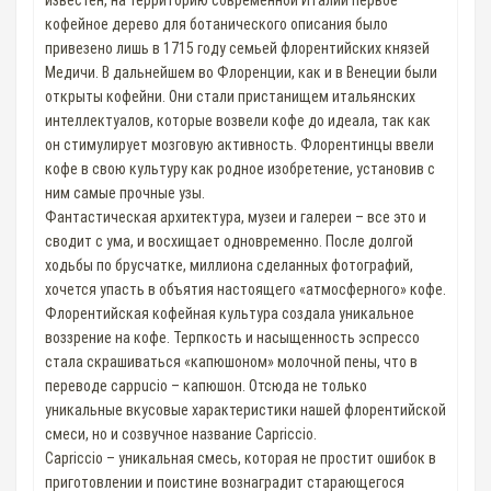
известен, на территорию современной Италии первое
кофейное дерево для ботанического описания было
привезено лишь в 1715 году семьей флорентийских князей
Медичи. В дальнейшем во Флоренции, как и в Венеции были
открыты кофейни. Они стали пристанищем итальянских
интеллектуалов, которые возвели кофе до идеала, так как
он стимулирует мозговую активность. Флорентинцы ввели
кофе в свою культуру как родное изобретение, установив с
ним самые прочные узы.
Фантастическая архитектура, музеи и галереи – все это и
сводит с ума, и восхищает одновременно. После долгой
ходьбы по брусчатке, миллиона сделанных фотографий,
хочется упасть в объятия настоящего «атмосферного» кофе.
Флорентийская кофейная культура создала уникальное
воззрение на кофе. Терпкость и насыщенность эспрессо
стала скрашиваться «капюшоном» молочной пены, что в
переводе cappucio – капюшон. Отсюда не только
уникальные вкусовые характеристики нашей флорентийской
смеси, но и созвучное название Capriccio.
Capriccio – уникальная смесь, которая не простит ошибок в
приготовлении и поистине вознаградит старающегося