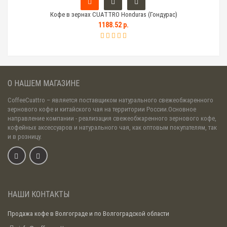
Кофе в зернах CUATTRO Honduras (Гондурас)
Тем
1188.52 р.
О НАШЕМ МАГАЗИНЕ
CoffeeCuattro
– является поставщиком натурального свежеобжаренного
зернового кофе и китайского чая на территории России.Основное
направление компании - реализация свежеобжаренного зернового кофе,
кофейных аксессуаров и натурального чая, как оптовым покупателям, так
и в розницу.
НАШИ КОНТАКТЫ
Продажа кофе в Волгограде и по Волгоградской области