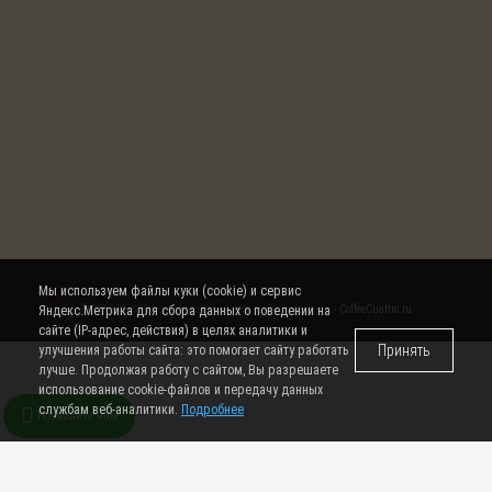
Мы используем файлы куки (cookie) и сервис
Яндекс.Метрика для сбора данных о поведении на
© 2008-2026 Интернет магазин кофе, чая и кофемашин
CoffeeCuattro.ru
сайте (IP-адрес, действия) в целях аналитики и
Принять
улучшения работы сайта: это помогает сайту работать
лучше. Продолжая работу с сайтом, Вы разрешаете
использование cookie-файлов и передачу данных
службам веб-аналитики.
Подробнее
Позвоните нам