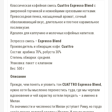
Классическая кофейная смесь
Cuattro Espresso Blend
с
умеренной горчинкой и нежнейшими ореховыми нотками.
Превосходная пенка, насыщенный аромат, сочный
обволакивающий вкус, длительное и плотное карамельное
послевкусие.
Идеален для каппучино и молочных кофейных напитков.
Эспрессо смесь –
Espresso Blend
Производитель и обжарщик кофе:
Cuattro
Состав: арабика 70%, робуста 30%
Степень обжарки: средняя.
Упаковка: пакет с клапаном
Вес: 500 г
Описание
Прежде, чем понять и уловить тон
CUATTRO Espresso Blend
,
нужно хотя бы мысленно перенестись туда, где мы черпали
вдохновение и чей характер хотели передать – а именно в
Милан.
По значимости и численности Милан уступает Риму, но гордо