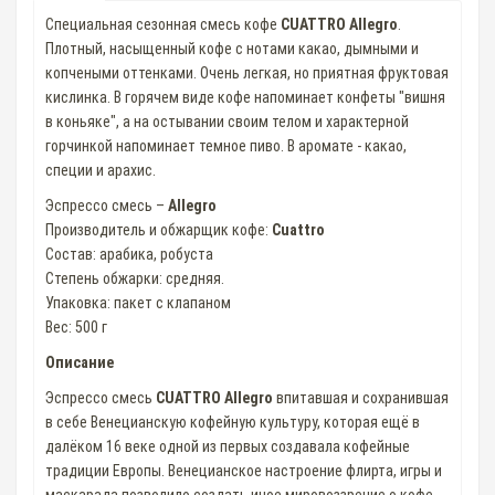
Специальная сезонная смесь кофе
CUATTRO Allegro
.
Плотный, насыщенный кофе с нотами какао, дымными и
копчеными оттенками. Очень легкая, но приятная фруктовая
кислинка. В горячем виде кофе напоминает конфеты "вишня
в коньяке", а на остывании своим телом и характерной
горчинкой напоминает темное пиво. В аромате - какао,
специи и арахис.
Эспрессо смесь –
Allegro
Производитель и обжарщик кофе:
Cuattro
Состав: арабика, робуста
Степень обжарки: средняя.
Упаковка: пакет с клапаном
Вес: 500 г
Описание
Эспрессо смесь
CUATTRO Allegro
впитавшая и сохранившая
в себе Венецианскую кофейную культуру, которая ещё в
далёком 16 веке одной из первых создавала кофейные
традиции Европы. Венецианское настроение флирта, игры и