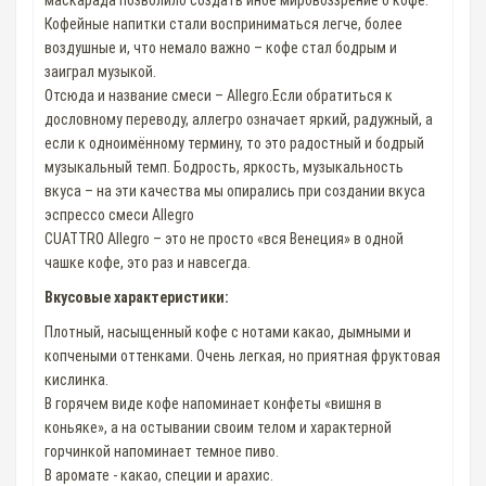
маскарада позволило создать иное мировоззрение о кофе.
Кофейные напитки стали восприниматься легче, более
воздушные и, что немало важно – кофе стал бодрым и
заиграл музыкой.
Отсюда и название смеси – Allegro.Если обратиться к
дословному переводу, аллегро означает яркий, радужный, а
если к одноимённому термину, то это радостный и бодрый
музыкальный темп. Бодрость, яркость, музыкальность
вкуса – на эти качества мы опирались при создании вкуса
эспрессо смеси Allegro
CUATTRO Allegro – это не просто «вся Венеция» в одной
чашке кофе, это раз и навсегда.
Вкусовые характеристики:
Плотный, насыщенный кофе с нотами какао, дымными и
копчеными оттенками. Очень легкая, но приятная фруктовая
кислинка.
В горячем виде кофе напоминает конфеты «вишня в
коньяке», а на остывании своим телом и характерной
горчинкой напоминает темное пиво.
В аромате - какао, специи и арахис.