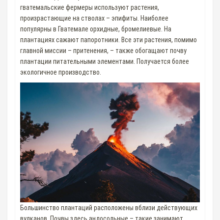
гватемальские фермеры используют растения,
произрастающие на стволах – эпифиты. Наиболее
популярны в Гватемале орхидные, бромелиевые. На
плантациях сажают папоротники. Все эти растения, помимо
главной миссии – притенения, – также обогащают почву
плантации питательными элементами. Получается более
экологичное производство.
Большинство плантаций расположены вблизи действующих
вулканов. Почвы здесь андосольные – такие занимают