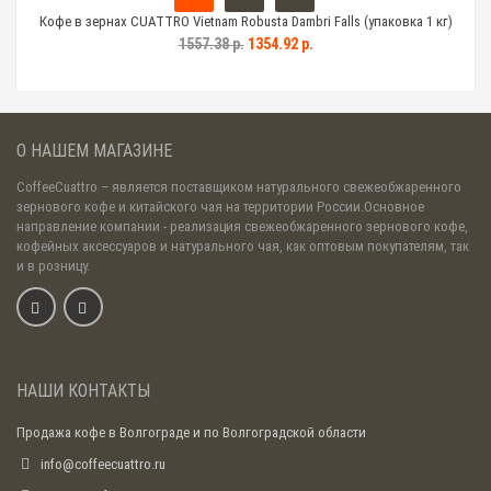
 кг)
Кофе в зернах CUATTRO Vietnam Robusta Dambri Falls (упаковка 1 кг)
Коф
1557.38 р.
1354.92 р.
О НАШЕМ МАГАЗИНЕ
CoffeeCuattro
– является поставщиком натурального свежеобжаренного
зернового кофе и китайского чая на территории России.Основное
направление компании - реализация свежеобжаренного зернового кофе,
кофейных аксессуаров и натурального чая, как оптовым покупателям, так
и в розницу.
НАШИ КОНТАКТЫ
Продажа кофе в Волгограде и по Волгоградской области
info@coffeecuattro.ru