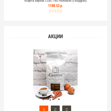
Кофе в зернах CUATTRO Honduras (Гондурас)
Тем
1188.52 р.
АКЦИИ