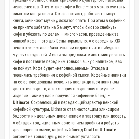
традиции в список нематериального культурного наследия
человечества. Отсутствие кофе в Вене — это можно считать
симптом конца света. С кофе встают, работают, пишут
книги, сочиняют музыку, ложатся спать. При этом в кофейню
не принято забегать на 5 минут, чтобы быстро хлебнуть
кофе и убежать по делам — много часов, проведенных за
чашкой кофе — это для Вены нормально. А с середины XIX
века к кофе стало обязательным подавать что-нибудь из
мучных сладостей. И если вы предложите австрийцу выпить
кофе и поставите перед ним только чашку с напитком, вас
не поймут. Кофе будет «неполноценным». Отсюда и
появились требования к кофейной смеси. Кофейные напитки
на её основе должны позволять наслаждаться напитком
достаточно долго, а также приятно дополнять мучное
изделие. Таким у нас и получился кофейный бленд –
Ultimate
. Сохраняющий и передающийхарактер венской
кофейной культуры, Ultimate стал настоящим эликсиром
бодрости и идеальным дополнением к завтраку или десерту.
А обладая традиционным сочетанием арабики и робусты
для эспрессо смеси, кофейный бленд
Cuattro Ultimate
согреет не только душу, но и снимет усталость.