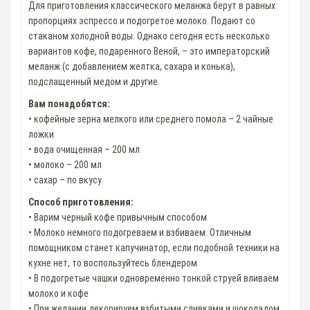
Для приготовления классического меланжа берут в равных
пропорциях эспрессо и подогретое молоко. Подают со
стаканом холодной воды. Однако сегодня есть несколько
вариантов кофе, подаренного Веной, – это императорский
меланж (с добавлением желтка, сахара и конька),
подслащенный медом и другие.
Вам понадобятся:
• кофейные зерна мелкого или среднего помола – 2 чайные
ложки
• вода очищенная – 200 мл
• молоко – 200 мл
• сахар – по вкусу
Способ приготовления:
• Варим черный кофе привычным способом
• Молоко немного подогреваем и взбиваем. Отличным
помощником станет капучинатор, если подобной техники на
кухне нет, то воспользуйтесь блендером
• В подогретые чашки одновременно тонкой струей вливаем
молоко и кофе
• При желании декорируем взбитыми сливками и шоколадом