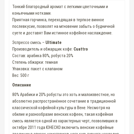
Тонкий благородный аромат c легкими цветочными и
коньячными нотками.
Приятная горчинка, переходящая в терпкое винное
послевкусие, позволят на мгновение забыть о будничной
суете и доставят Вам истинное кофейное наслаждение.
Эспрессо смесь –
Ultimate
Производитель и обжарщик кофе:
Cuattro
Состав: арабика 80%, робуста 20%
Степень обжарки: темная
Упаковка: пакет с клапаном
Вес: 500 г
Описание
80% Арабики и 20% робусты это хоть и малоизвестное, но
абсолютно распространённое сочетание в традиционной
классической кофейной культуры в Вене. Несмотря на
обилие и разнообразие венских кофеен, такая кофейная
смесь является одной из характерных черт, позволивших в
октябре 2011 года ЮНЕСКО включить венские кофейные