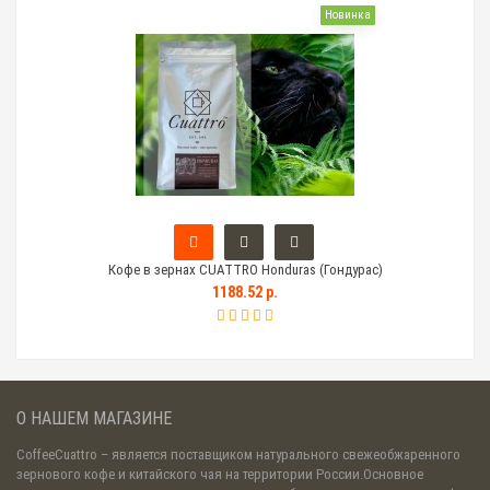
Новинка
Кофе в зернах CUATTRO Honduras (Гондурас)
Тем
1188.52 р.
О НАШЕМ МАГАЗИНЕ
CoffeeCuattro
– является поставщиком натурального свежеобжаренного
зернового кофе и китайского чая на территории России.Основное